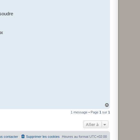
ésoudre
ux
H
a
1 message • Page
1
sur
1
u
t
Aller à
s contacter
Supprimer les cookies
Heures au format
UTC+02:00