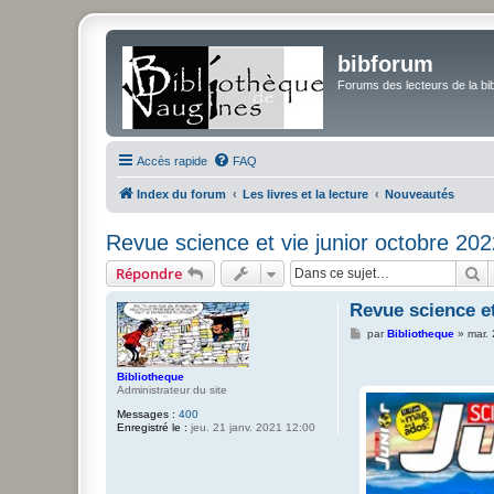
bibforum
Forums des lecteurs de la bi
Accès rapide
FAQ
Index du forum
Les livres et la lecture
Nouveautés
Revue science et vie junior octobre 202
R
Répondre
Revue science et
M
par
Bibliotheque
»
mar.
e
s
s
Bibliotheque
a
Administrateur du site
g
e
Messages :
400
Enregistré le :
jeu. 21 janv. 2021 12:00