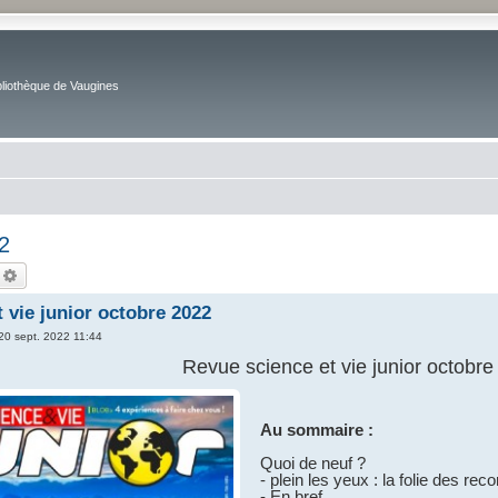
bliothèque de Vaugines
2
echercher
Recherche avancée
 vie junior octobre 2022
 20 sept. 2022 11:44
Revue science et vie junior octobr
Au sommaire :
Quoi de neuf ?
- plein les yeux : la folie des rec
- En bref