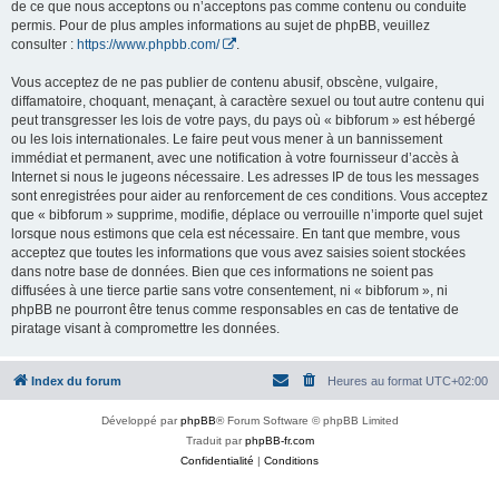
de ce que nous acceptons ou n’acceptons pas comme contenu ou conduite
permis. Pour de plus amples informations au sujet de phpBB, veuillez
consulter :
https://www.phpbb.com/
.
Vous acceptez de ne pas publier de contenu abusif, obscène, vulgaire,
diffamatoire, choquant, menaçant, à caractère sexuel ou tout autre contenu qui
peut transgresser les lois de votre pays, du pays où « bibforum » est hébergé
ou les lois internationales. Le faire peut vous mener à un bannissement
immédiat et permanent, avec une notification à votre fournisseur d’accès à
Internet si nous le jugeons nécessaire. Les adresses IP de tous les messages
sont enregistrées pour aider au renforcement de ces conditions. Vous acceptez
que « bibforum » supprime, modifie, déplace ou verrouille n’importe quel sujet
lorsque nous estimons que cela est nécessaire. En tant que membre, vous
acceptez que toutes les informations que vous avez saisies soient stockées
dans notre base de données. Bien que ces informations ne soient pas
diffusées à une tierce partie sans votre consentement, ni « bibforum », ni
phpBB ne pourront être tenus comme responsables en cas de tentative de
piratage visant à compromettre les données.
Index du forum
Heures au format
UTC+02:00
Développé par
phpBB
® Forum Software © phpBB Limited
Traduit par
phpBB-fr.com
Confidentialité
|
Conditions