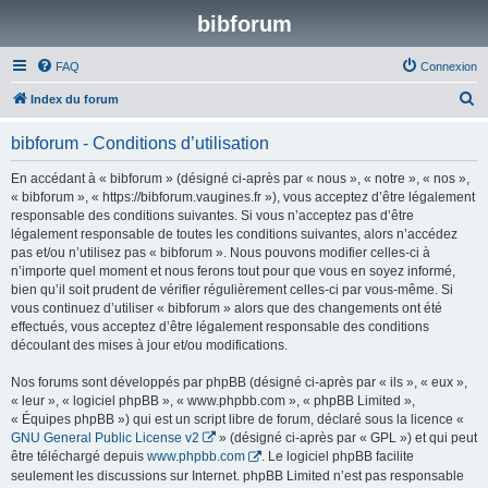
bibforum
FAQ
Connexion
R
Index du forum
e
bibforum - Conditions d’utilisation
c
h
En accédant à « bibforum » (désigné ci-après par « nous », « notre », « nos »,
« bibforum », « https://bibforum.vaugines.fr »), vous acceptez d’être légalement
e
responsable des conditions suivantes. Si vous n’acceptez pas d’être
r
légalement responsable de toutes les conditions suivantes, alors n’accédez
pas et/ou n’utilisez pas « bibforum ». Nous pouvons modifier celles-ci à
c
n’importe quel moment et nous ferons tout pour que vous en soyez informé,
h
bien qu’il soit prudent de vérifier régulièrement celles-ci par vous-même. Si
vous continuez d’utiliser « bibforum » alors que des changements ont été
e
effectués, vous acceptez d’être légalement responsable des conditions
r
découlant des mises à jour et/ou modifications.
Nos forums sont développés par phpBB (désigné ci-après par « ils », « eux »,
« leur », « logiciel phpBB », « www.phpbb.com », « phpBB Limited »,
« Équipes phpBB ») qui est un script libre de forum, déclaré sous la licence «
GNU General Public License v2
» (désigné ci-après par « GPL ») et qui peut
être téléchargé depuis
www.phpbb.com
. Le logiciel phpBB facilite
seulement les discussions sur Internet. phpBB Limited n’est pas responsable