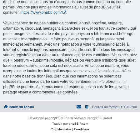
de ce que nous acceptons ou n’acceptons pas comme contenu ou conduite
permis. Pour de plus amples informations au sujet de phpBB, veuillez
consulter :
https://www.phpbb.com/
.
Vous acceptez de ne pas publier de contenu abusif, obscène, vulgaire,
diffamatoire, choquant, menaçant, à caractère sexuel ou tout autre contenu qui
peut transgresser les lois de votre pays, du pays où « bibforum » est hébergé
ou les lois internationales. Le faire peut vous mener à un bannissement
immédiat et permanent, avec une notification à votre fournisseur d’accès à
Internet si nous le jugeons nécessaire. Les adresses IP de tous les messages
sont enregistrées pour aider au renforcement de ces conditions. Vous acceptez
que « bibforum » supprime, modifie, déplace ou verrouille n’importe quel sujet
lorsque nous estimons que cela est nécessaire. En tant que membre, vous
acceptez que toutes les informations que vous avez saisies soient stockées
dans notre base de données. Bien que ces informations ne soient pas
diffusées à une tierce partie sans votre consentement, ni « bibforum », ni
phpBB ne pourront être tenus comme responsables en cas de tentative de
piratage visant à compromettre les données.
Index du forum
Heures au format
UTC+02:00
Développé par
phpBB
® Forum Software © phpBB Limited
Traduit par
phpBB-fr.com
Confidentialité
|
Conditions