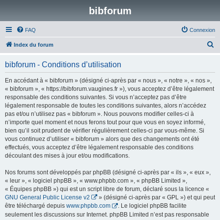
bibforum
FAQ
Connexion
R
Index du forum
e
bibforum - Conditions d’utilisation
c
h
En accédant à « bibforum » (désigné ci-après par « nous », « notre », « nos »,
« bibforum », « https://bibforum.vaugines.fr »), vous acceptez d’être légalement
e
responsable des conditions suivantes. Si vous n’acceptez pas d’être
r
légalement responsable de toutes les conditions suivantes, alors n’accédez
pas et/ou n’utilisez pas « bibforum ». Nous pouvons modifier celles-ci à
c
n’importe quel moment et nous ferons tout pour que vous en soyez informé,
h
bien qu’il soit prudent de vérifier régulièrement celles-ci par vous-même. Si
vous continuez d’utiliser « bibforum » alors que des changements ont été
e
effectués, vous acceptez d’être légalement responsable des conditions
r
découlant des mises à jour et/ou modifications.
Nos forums sont développés par phpBB (désigné ci-après par « ils », « eux »,
« leur », « logiciel phpBB », « www.phpbb.com », « phpBB Limited »,
« Équipes phpBB ») qui est un script libre de forum, déclaré sous la licence «
GNU General Public License v2
» (désigné ci-après par « GPL ») et qui peut
être téléchargé depuis
www.phpbb.com
. Le logiciel phpBB facilite
seulement les discussions sur Internet. phpBB Limited n’est pas responsable