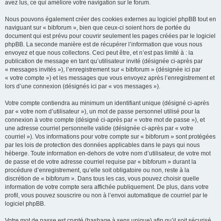
avez lus, ce qui améliore votre navigation sur le forum.
Nous pouvons également créer des cookies externes au logiciel phpBB tout en
naviguant sur « bibforum », bien que ceux-ci soient hors de portée du
document qui est prévu pour couvrir seulement les pages créées par le logiciel
phpBB. La seconde manière est de récupérer l’information que vous nous
envoyez et que nous collectons. Ceci peut être, et n’est pas limité à : la
publication de message en tant qu’utilisateur invité (désignée ci-après par
« messages invités »), l’enregistrement sur « bibforum » (désignée ici par
« votre compte ») et les messages que vous envoyez après l’enregistrement et
lors d’une connexion (désignés ici par « vos messages »).
Votre compte contiendra au minimum un identifiant unique (désigné ci-après
par « votre nom d’utilisateur »), un mot de passe personnel utilisé pour la
connexion à votre compte (désigné ci-après par « votre mot de passe »), et
une adresse courriel personnelle valide (désignée ci-après par « votre
courriel »). Vos informations pour votre compte sur « bibforum » sont protégées
par les lois de protection des données applicables dans le pays qui nous
héberge. Toute information en-dehors de votre nom d’utilisateur, de votre mot
de passe et de votre adresse courriel requise par « bibforum » durant la
procédure d’enregistrement, qu’elle soit obligatoire ou non, reste à la
discrétion de « bibforum ». Dans tous les cas, vous pouvez choisir quelle
information de votre compte sera affichée publiquement. De plus, dans votre
profil, vous pouvez souscrire ou non à l’envoi automatique de courriel par le
logiciel phpBB.
Votre mot de passe est crypté (hashage à sens unique) afin qu’il soit sécurisé.