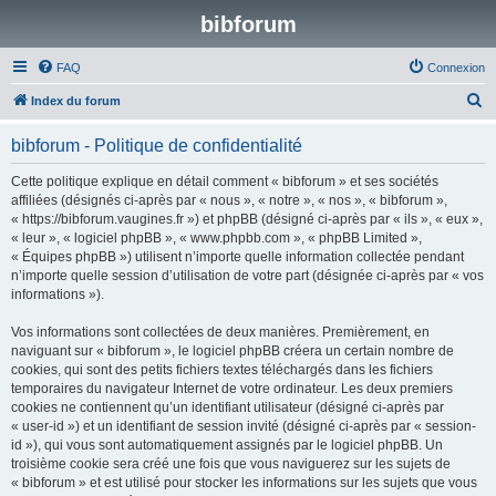
bibforum
FAQ
Connexion
R
Index du forum
e
bibforum - Politique de confidentialité
c
h
Cette politique explique en détail comment « bibforum » et ses sociétés
affiliées (désignés ci-après par « nous », « notre », « nos », « bibforum »,
e
« https://bibforum.vaugines.fr ») et phpBB (désigné ci-après par « ils », « eux »,
r
« leur », « logiciel phpBB », « www.phpbb.com », « phpBB Limited »,
« Équipes phpBB ») utilisent n’importe quelle information collectée pendant
c
n’importe quelle session d’utilisation de votre part (désignée ci-après par « vos
h
informations »).
e
Vos informations sont collectées de deux manières. Premièrement, en
r
naviguant sur « bibforum », le logiciel phpBB créera un certain nombre de
cookies, qui sont des petits fichiers textes téléchargés dans les fichiers
temporaires du navigateur Internet de votre ordinateur. Les deux premiers
cookies ne contiennent qu’un identifiant utilisateur (désigné ci-après par
« user-id ») et un identifiant de session invité (désigné ci-après par « session-
id »), qui vous sont automatiquement assignés par le logiciel phpBB. Un
troisième cookie sera créé une fois que vous naviguerez sur les sujets de
« bibforum » et est utilisé pour stocker les informations sur les sujets que vous