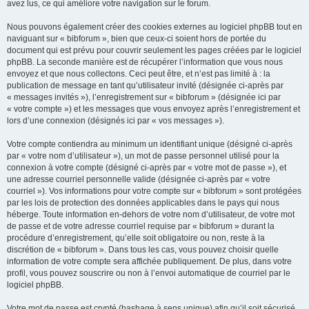
avez lus, ce qui améliore votre navigation sur le forum.
Nous pouvons également créer des cookies externes au logiciel phpBB tout en
naviguant sur « bibforum », bien que ceux-ci soient hors de portée du
document qui est prévu pour couvrir seulement les pages créées par le logiciel
phpBB. La seconde manière est de récupérer l’information que vous nous
envoyez et que nous collectons. Ceci peut être, et n’est pas limité à : la
publication de message en tant qu’utilisateur invité (désignée ci-après par
« messages invités »), l’enregistrement sur « bibforum » (désignée ici par
« votre compte ») et les messages que vous envoyez après l’enregistrement et
lors d’une connexion (désignés ici par « vos messages »).
Votre compte contiendra au minimum un identifiant unique (désigné ci-après
par « votre nom d’utilisateur »), un mot de passe personnel utilisé pour la
connexion à votre compte (désigné ci-après par « votre mot de passe »), et
une adresse courriel personnelle valide (désignée ci-après par « votre
courriel »). Vos informations pour votre compte sur « bibforum » sont protégées
par les lois de protection des données applicables dans le pays qui nous
héberge. Toute information en-dehors de votre nom d’utilisateur, de votre mot
de passe et de votre adresse courriel requise par « bibforum » durant la
procédure d’enregistrement, qu’elle soit obligatoire ou non, reste à la
discrétion de « bibforum ». Dans tous les cas, vous pouvez choisir quelle
information de votre compte sera affichée publiquement. De plus, dans votre
profil, vous pouvez souscrire ou non à l’envoi automatique de courriel par le
logiciel phpBB.
Votre mot de passe est crypté (hashage à sens unique) afin qu’il soit sécurisé.