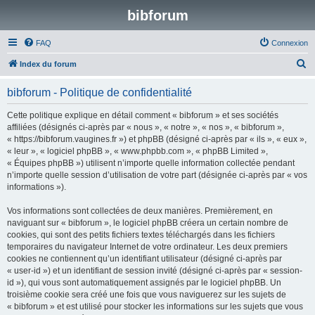
bibforum
FAQ
Connexion
R
Index du forum
e
bibforum - Politique de confidentialité
c
h
Cette politique explique en détail comment « bibforum » et ses sociétés
affiliées (désignés ci-après par « nous », « notre », « nos », « bibforum »,
e
« https://bibforum.vaugines.fr ») et phpBB (désigné ci-après par « ils », « eux »,
r
« leur », « logiciel phpBB », « www.phpbb.com », « phpBB Limited »,
« Équipes phpBB ») utilisent n’importe quelle information collectée pendant
c
n’importe quelle session d’utilisation de votre part (désignée ci-après par « vos
h
informations »).
e
Vos informations sont collectées de deux manières. Premièrement, en
r
naviguant sur « bibforum », le logiciel phpBB créera un certain nombre de
cookies, qui sont des petits fichiers textes téléchargés dans les fichiers
temporaires du navigateur Internet de votre ordinateur. Les deux premiers
cookies ne contiennent qu’un identifiant utilisateur (désigné ci-après par
« user-id ») et un identifiant de session invité (désigné ci-après par « session-
id »), qui vous sont automatiquement assignés par le logiciel phpBB. Un
troisième cookie sera créé une fois que vous naviguerez sur les sujets de
« bibforum » et est utilisé pour stocker les informations sur les sujets que vous