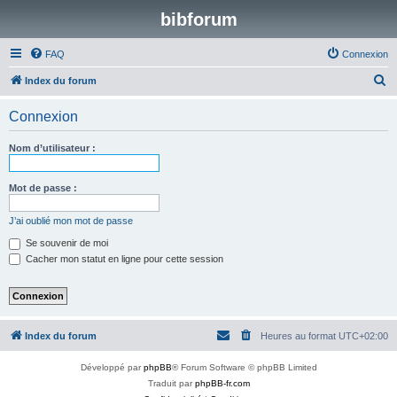
bibforum
FAQ
Connexion
R
Index du forum
e
Connexion
c
h
Nom d’utilisateur :
e
r
Mot de passe :
c
J’ai oublié mon mot de passe
h
Se souvenir de moi
e
Cacher mon statut en ligne pour cette session
r
Index du forum
Heures au format
UTC+02:00
Développé par
phpBB
® Forum Software © phpBB Limited
Traduit par
phpBB-fr.com