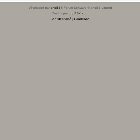
Développé par
phpBB
® Forum Software © phpBB Limited
Traduit par
phpBB-fr.com
Confidentialité
|
Conditions