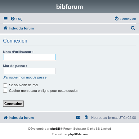
bibforum
FAQ
Connexion
R
Index du forum
e
Connexion
c
h
Nom d’utilisateur :
e
r
Mot de passe :
c
J’ai oublié mon mot de passe
h
Se souvenir de moi
e
Cacher mon statut en ligne pour cette session
r
Index du forum
Heures au format
UTC+02:00
Développé par
phpBB
® Forum Software © phpBB Limited
Traduit par
phpBB-fr.com