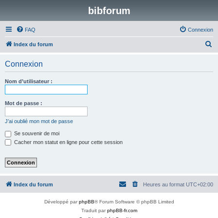
bibforum
FAQ
Connexion
R
Index du forum
e
Connexion
c
h
Nom d’utilisateur :
e
r
Mot de passe :
c
J’ai oublié mon mot de passe
h
Se souvenir de moi
e
Cacher mon statut en ligne pour cette session
r
Index du forum
Heures au format
UTC+02:00
Développé par
phpBB
® Forum Software © phpBB Limited
Traduit par
phpBB-fr.com