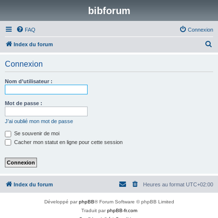
bibforum
FAQ
Connexion
R
Index du forum
e
Connexion
c
h
Nom d’utilisateur :
e
r
Mot de passe :
c
J’ai oublié mon mot de passe
h
Se souvenir de moi
e
Cacher mon statut en ligne pour cette session
r
Index du forum
Heures au format
UTC+02:00
Développé par
phpBB
® Forum Software © phpBB Limited
Traduit par
phpBB-fr.com