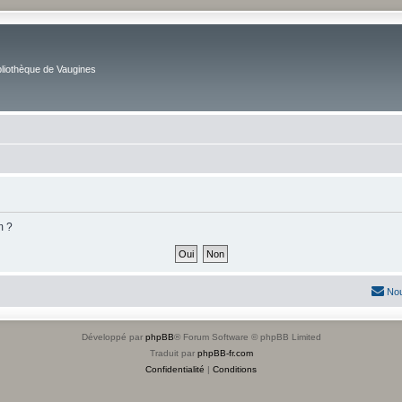
bliothèque de Vaugines
m ?
Nou
Développé par
phpBB
® Forum Software © phpBB Limited
Traduit par
phpBB-fr.com
Confidentialité
|
Conditions