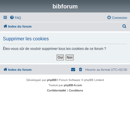
bibforum
FAQ
Connexion
R
Index du forum
e
Supprimer les cookies
c
h
Êtes-vous sûr de vouloir supprimer tous les cookies de ce forum ?
e
r
c
Index du forum
Heures au format
UTC+02:00
h
Développé par
phpBB
® Forum Software © phpBB Limited
e
Traduit par
phpBB-fr.com
r
Confidentialité
|
Conditions