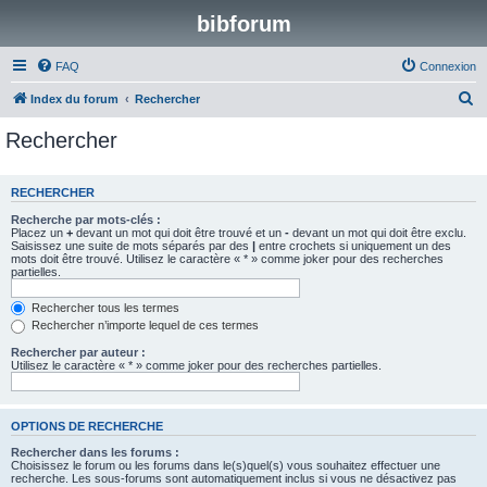
bibforum
FAQ
Connexion
R
Index du forum
Rechercher
e
Rechercher
c
h
RECHERCHER
e
Recherche par mots-clés :
r
Placez un
+
devant un mot qui doit être trouvé et un
-
devant un mot qui doit être exclu.
Saisissez une suite de mots séparés par des
|
entre crochets si uniquement un des
c
mots doit être trouvé. Utilisez le caractère « * » comme joker pour des recherches
partielles.
h
e
Rechercher tous les termes
Rechercher n’importe lequel de ces termes
r
Rechercher par auteur :
Utilisez le caractère « * » comme joker pour des recherches partielles.
OPTIONS DE RECHERCHE
Rechercher dans les forums :
Choisissez le forum ou les forums dans le(s)quel(s) vous souhaitez effectuer une
recherche. Les sous-forums sont automatiquement inclus si vous ne désactivez pas