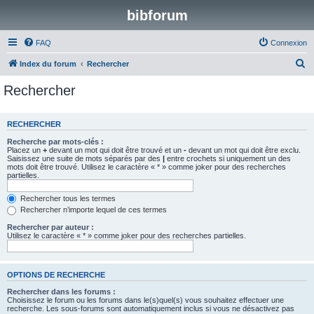
bibforum
FAQ
Connexion
R
Index du forum
Rechercher
e
Rechercher
c
h
RECHERCHER
e
Recherche par mots-clés :
r
Placez un
+
devant un mot qui doit être trouvé et un
-
devant un mot qui doit être exclu.
Saisissez une suite de mots séparés par des
|
entre crochets si uniquement un des
c
mots doit être trouvé. Utilisez le caractère « * » comme joker pour des recherches
partielles.
h
e
Rechercher tous les termes
Rechercher n’importe lequel de ces termes
r
Rechercher par auteur :
Utilisez le caractère « * » comme joker pour des recherches partielles.
OPTIONS DE RECHERCHE
Rechercher dans les forums :
Choisissez le forum ou les forums dans le(s)quel(s) vous souhaitez effectuer une
recherche. Les sous-forums sont automatiquement inclus si vous ne désactivez pas