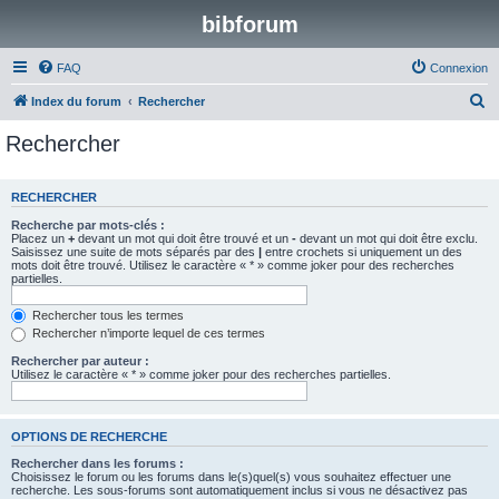
bibforum
FAQ
Connexion
R
Index du forum
Rechercher
e
Rechercher
c
h
RECHERCHER
e
Recherche par mots-clés :
r
Placez un
+
devant un mot qui doit être trouvé et un
-
devant un mot qui doit être exclu.
Saisissez une suite de mots séparés par des
|
entre crochets si uniquement un des
c
mots doit être trouvé. Utilisez le caractère « * » comme joker pour des recherches
partielles.
h
e
Rechercher tous les termes
Rechercher n’importe lequel de ces termes
r
Rechercher par auteur :
Utilisez le caractère « * » comme joker pour des recherches partielles.
OPTIONS DE RECHERCHE
Rechercher dans les forums :
Choisissez le forum ou les forums dans le(s)quel(s) vous souhaitez effectuer une
recherche. Les sous-forums sont automatiquement inclus si vous ne désactivez pas