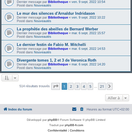
Dernier message par
Bibliotheque
«
ven. 9 sept. 2022 10:54
Posté dans
Nouveautés
Le mur des silences d'Arnaldur Indridason
Dernier message par
Bibliotheque
«
ven. 9 sept. 2022 10:22
Posté dans
Nouveautés
La prophétie des abeilles de Bernard Werber
Dernier message par
Bibliotheque
«
mar. 6 sept. 2022 15:57
Posté dans
Nouveautés
Le dernier festin de Fabio M. Mitchelli
Dernier message par
Bibliotheque
«
mar. 6 sept. 2022 14:53
Posté dans
Nouveautés
Divergente tomes 1, 2 et 3 de Veronica Roth
Dernier message par
Bibliotheque
«
mar. 6 sept. 2022 14:20
Posté dans
Nouveautés
Page
1
sur
21
1
2
3
4
5
21
Suivante
514 résultats trouvés
…
Aller à
Index du forum
Heures au format
UTC+02:00
Développé par
phpBB
® Forum Software © phpBB Limited
Traduit par
phpBB-fr.com
Confidentialité
|
Conditions