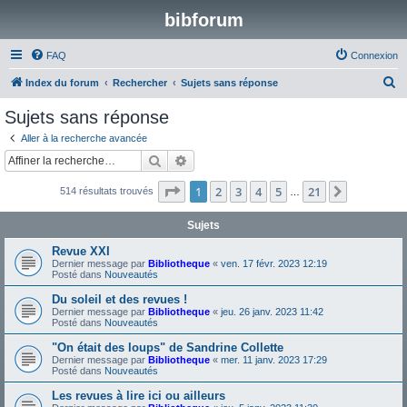
bibforum
FAQ
Connexion
R
Index du forum
Rechercher
Sujets sans réponse
e
Sujets sans réponse
c
Aller à la recherche avancée
h
Rechercher
Recherche avancée
e
Page
1
sur
21
1
2
3
4
5
21
Suivante
514 résultats trouvés
r
…
c
Sujets
h
Revue XXI
e
Dernier message par
Bibliotheque
«
ven. 17 févr. 2023 12:19
Posté dans
Nouveautés
r
Du soleil et des revues !
Dernier message par
Bibliotheque
«
jeu. 26 janv. 2023 11:42
Posté dans
Nouveautés
"On était des loups" de Sandrine Collette
Dernier message par
Bibliotheque
«
mer. 11 janv. 2023 17:29
Posté dans
Nouveautés
Les revues à lire ici ou ailleurs