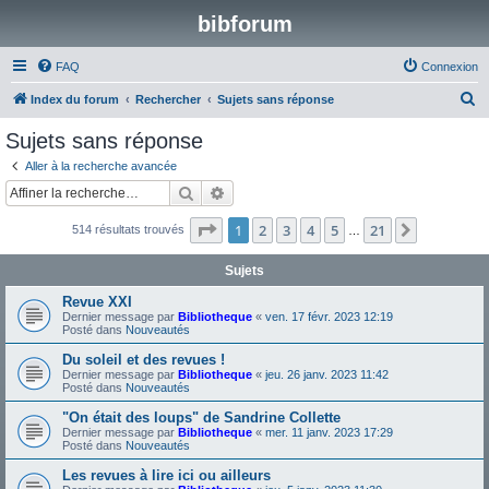
bibforum
FAQ
Connexion
R
Index du forum
Rechercher
Sujets sans réponse
e
Sujets sans réponse
c
Aller à la recherche avancée
h
Rechercher
Recherche avancée
e
Page
1
sur
21
1
2
3
4
5
21
Suivante
514 résultats trouvés
r
…
c
Sujets
h
Revue XXI
e
Dernier message par
Bibliotheque
«
ven. 17 févr. 2023 12:19
Posté dans
Nouveautés
r
Du soleil et des revues !
Dernier message par
Bibliotheque
«
jeu. 26 janv. 2023 11:42
Posté dans
Nouveautés
"On était des loups" de Sandrine Collette
Dernier message par
Bibliotheque
«
mer. 11 janv. 2023 17:29
Posté dans
Nouveautés
Les revues à lire ici ou ailleurs