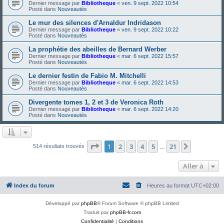
Dernier message par
Bibliotheque
«
ven. 9 sept. 2022 10:54
Posté dans
Nouveautés
Le mur des silences d'Arnaldur Indridason
Dernier message par
Bibliotheque
«
ven. 9 sept. 2022 10:22
Posté dans
Nouveautés
La prophétie des abeilles de Bernard Werber
Dernier message par
Bibliotheque
«
mar. 6 sept. 2022 15:57
Posté dans
Nouveautés
Le dernier festin de Fabio M. Mitchelli
Dernier message par
Bibliotheque
«
mar. 6 sept. 2022 14:53
Posté dans
Nouveautés
Divergente tomes 1, 2 et 3 de Veronica Roth
Dernier message par
Bibliotheque
«
mar. 6 sept. 2022 14:20
Posté dans
Nouveautés
Page
1
sur
21
1
2
3
4
5
21
Suivante
514 résultats trouvés
…
Aller à
Index du forum
Heures au format
UTC+02:00
Développé par
phpBB
® Forum Software © phpBB Limited
Traduit par
phpBB-fr.com
Confidentialité
|
Conditions