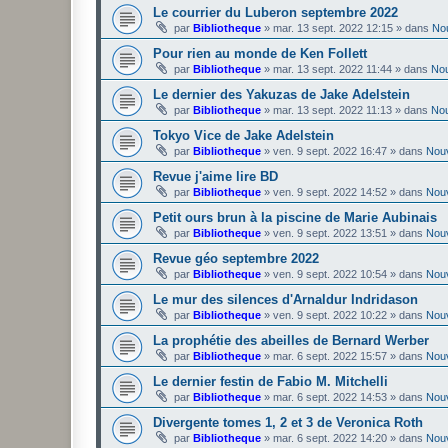
Le courrier du Luberon septembre 2022
par
Bibliotheque
»
mar. 13 sept. 2022 12:15
» dans
No
Pour rien au monde de Ken Follett
par
Bibliotheque
»
mar. 13 sept. 2022 11:44
» dans
No
Le dernier des Yakuzas de Jake Adelstein
par
Bibliotheque
»
mar. 13 sept. 2022 11:13
» dans
No
Tokyo Vice de Jake Adelstein
par
Bibliotheque
»
ven. 9 sept. 2022 16:47
» dans
Nou
Revue j'aime lire BD
par
Bibliotheque
»
ven. 9 sept. 2022 14:52
» dans
Nou
Petit ours brun à la piscine de Marie Aubinais
par
Bibliotheque
»
ven. 9 sept. 2022 13:51
» dans
Nou
Revue géo septembre 2022
par
Bibliotheque
»
ven. 9 sept. 2022 10:54
» dans
Nou
Le mur des silences d'Arnaldur Indridason
par
Bibliotheque
»
ven. 9 sept. 2022 10:22
» dans
Nou
La prophétie des abeilles de Bernard Werber
par
Bibliotheque
»
mar. 6 sept. 2022 15:57
» dans
Nou
Le dernier festin de Fabio M. Mitchelli
par
Bibliotheque
»
mar. 6 sept. 2022 14:53
» dans
Nou
Divergente tomes 1, 2 et 3 de Veronica Roth
par
Bibliotheque
»
mar. 6 sept. 2022 14:20
» dans
Nou