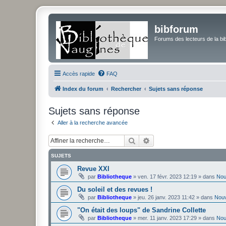
bibforum
Forums des lecteurs de la bi
Accès rapide
FAQ
Index du forum
Rechercher
Sujets sans réponse
Sujets sans réponse
Aller à la recherche avancée
Rechercher
Recherche avancée
SUJETS
Revue XXI
par
Bibliotheque
»
ven. 17 févr. 2023 12:19
» dans
Nou
Du soleil et des revues !
par
Bibliotheque
»
jeu. 26 janv. 2023 11:42
» dans
Nou
"On était des loups" de Sandrine Collette
par
Bibliotheque
»
mer. 11 janv. 2023 17:29
» dans
Nou