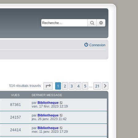
Rechercher
Recherche avancé
Connexion
Page
1
sur
21
1
2
3
4
5
21
Suivante
514 résultats trouvés
…
VUES
DERNIER MESSAGE
par
Bibliotheque
87361
ven. 17 févr. 2023 12:19
par
Bibliotheque
24157
jeu. 26 janv. 2023 11:42
par
Bibliotheque
24414
mer. 11 janv. 2023 17:29