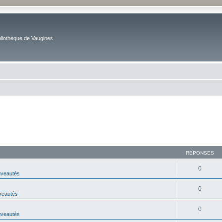
bliothèque de Vaugines
RÉPONSES
0
veautés
0
veautés
0
veautés