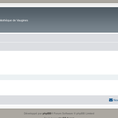
bliothèque de Vaugines
Nou
Développé par
phpBB
® Forum Software © phpBB Limited