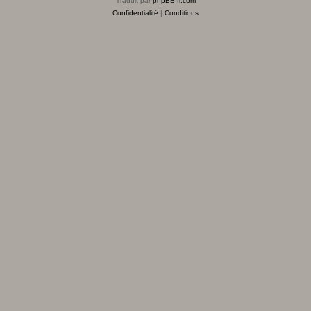
Traduit par
phpBB-fr.com
Confidentialité
|
Conditions