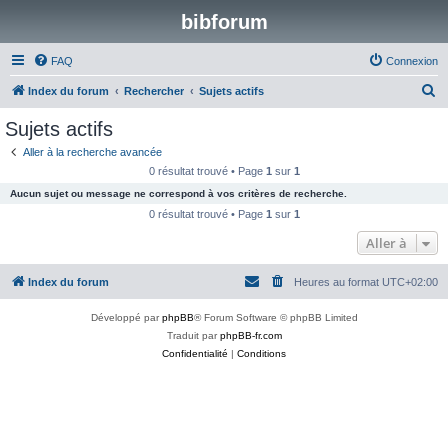
bibforum
FAQ
Connexion
R
Index du forum
Rechercher
Sujets actifs
e
Sujets actifs
c
Aller à la recherche avancée
h
0 résultat trouvé • Page
1
sur
1
e
Aucun sujet ou message ne correspond à vos critères de recherche.
r
0 résultat trouvé • Page
1
sur
1
c
Aller à
h
Index du forum
Heures au format
UTC+02:00
e
r
Développé par
phpBB
® Forum Software © phpBB Limited
Traduit par
phpBB-fr.com
Confidentialité
|
Conditions