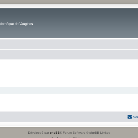
bliothèque de Vaugines
Nou
Développé par
phpBB
® Forum Software © phpBB Limited