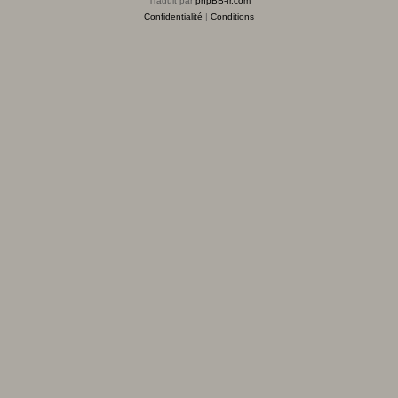
Traduit par
phpBB-fr.com
Confidentialité
|
Conditions