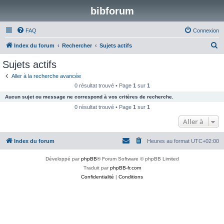
bibforum
FAQ
Connexion
R
Index du forum
Rechercher
Sujets actifs
e
Sujets actifs
c
Aller à la recherche avancée
h
0 résultat trouvé • Page
1
sur
1
e
Aucun sujet ou message ne correspond à vos critères de recherche.
r
0 résultat trouvé • Page
1
sur
1
c
Aller à
h
Index du forum
Heures au format
UTC+02:00
e
r
Développé par
phpBB
® Forum Software © phpBB Limited
Traduit par
phpBB-fr.com
Confidentialité
|
Conditions