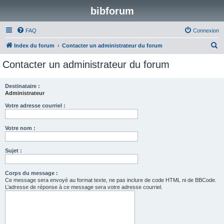
bibforum
FAQ
Connexion
R
Index du forum
Contacter un administrateur du forum
e
Contacter un administrateur du forum
c
h
Destinataire :
Administrateur
e
r
Votre adresse courriel :
c
Votre nom :
h
e
Sujet :
r
Corps du message :
Ce message sera envoyé au format texte, ne pas inclure de code HTML ni de BBCode.
L’adresse de réponse à ce message sera votre adresse courriel.