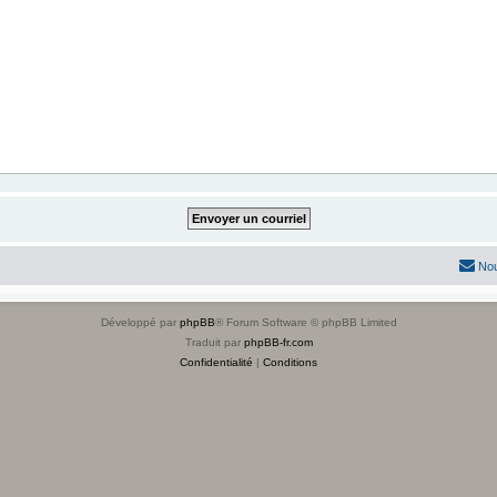
Nou
Développé par
phpBB
® Forum Software © phpBB Limited
Traduit par
phpBB-fr.com
Confidentialité
|
Conditions