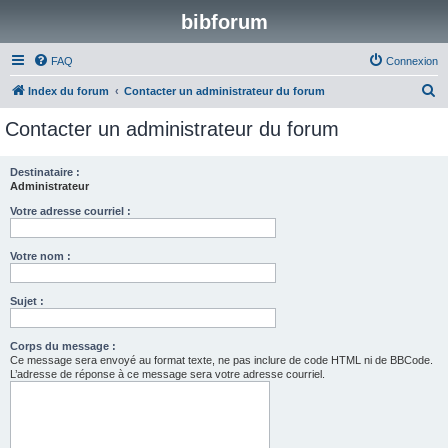
bibforum
FAQ
Connexion
R
Index du forum
Contacter un administrateur du forum
e
Contacter un administrateur du forum
c
h
Destinataire :
Administrateur
e
r
Votre adresse courriel :
c
Votre nom :
h
e
Sujet :
r
Corps du message :
Ce message sera envoyé au format texte, ne pas inclure de code HTML ni de BBCode.
L’adresse de réponse à ce message sera votre adresse courriel.