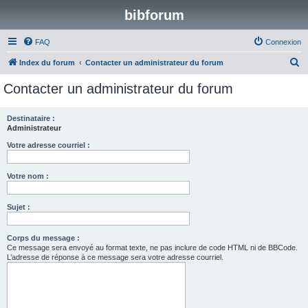
bibforum
FAQ
Connexion
R
Index du forum
Contacter un administrateur du forum
e
Contacter un administrateur du forum
c
h
Destinataire :
Administrateur
e
r
Votre adresse courriel :
c
Votre nom :
h
e
Sujet :
r
Corps du message :
Ce message sera envoyé au format texte, ne pas inclure de code HTML ni de BBCode.
L’adresse de réponse à ce message sera votre adresse courriel.