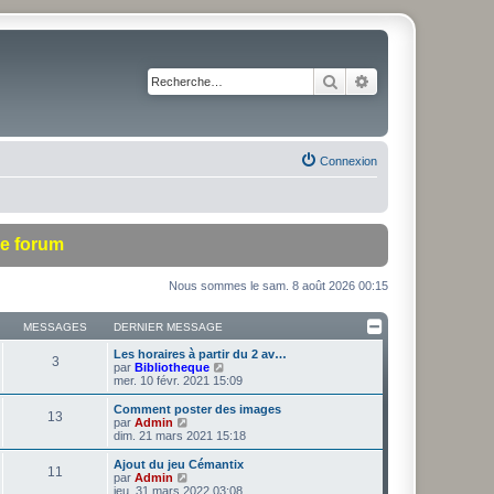
Rechercher
Recherche avancé
Connexion
le forum
Nous sommes le sam. 8 août 2026 00:15
MESSAGES
DERNIER MESSAGE
Les horaires à partir du 2 av…
3
V
par
Bibliotheque
o
mer. 10 févr. 2021 15:09
i
r
Comment poster des images
13
l
V
par
Admin
e
o
dim. 21 mars 2021 15:18
d
i
e
r
Ajout du jeu Cémantix
11
r
l
V
par
Admin
n
e
o
jeu. 31 mars 2022 03:08