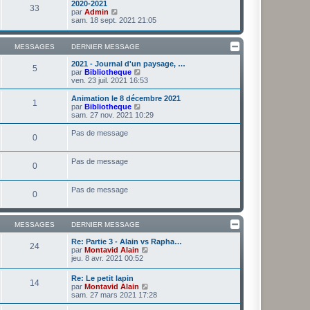
2020-2021
s
33
e
r
V
par
Admin
a
d
m
o
sam. 18 sept. 2021 21:05
g
e
e
i
e
r
s
r
n
s
l
MESSAGES
DERNIER MESSAGE
i
a
e
e
g
d
2021 - Journal d'un paysage, …
r
e
5
e
V
par
Bibliotheque
m
r
o
ven. 23 juil. 2021 16:53
e
n
i
s
i
r
Animation le 8 décembre 2021
s
1
e
l
V
par
Bibliotheque
a
r
e
o
sam. 27 nov. 2021 10:29
g
m
d
i
e
e
e
r
Pas de message
s
0
r
l
s
n
e
a
i
d
g
Pas de message
e
e
0
e
r
r
m
n
e
i
Pas de message
0
s
e
s
r
a
m
g
e
MESSAGES
DERNIER MESSAGE
e
s
s
Re: Partie 3 - Alain vs Rapha…
24
a
V
par
Montavid Alain
g
o
jeu. 8 avr. 2021 00:52
e
i
r
Re: Le petit lapin
14
l
V
par
Montavid Alain
e
o
sam. 27 mars 2021 17:28
d
i
e