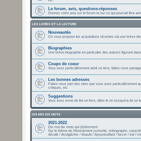
Le forum, avis, questions-réponses
Donnez votre avis sur le forum et sur ce qui pourrait être a
LES LIVRES ET LA LECTURE
Nouveautés
On vous propose les acquisitions récentes via une brève de
Biographies
Une brève biographie en particulier des auteurs figurant dan
Coups de coeur
Vous avez particulièrement aimé un livre, faites-nous partag
Les bonnes adresses
Faites-nous part des sites que vous avez particulièrement ap
critiques, etc.
Suggestions
Vous avez envie de lire un livre, dites-le on essayera de se l
DIS-MOI DIX MOTS
2021-2022
Dis-moi dix mots qui (d)étonnent
Sur le thème de l'étonnement (sonorité, orthographe, caract
décalé / divulgâcher / ébaubi / époustouflant / farcer / kaï / 