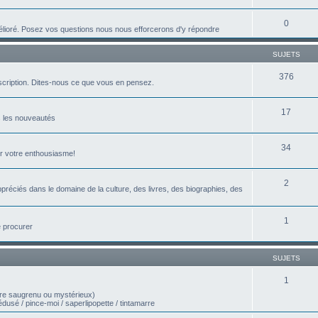
0
mélioré. Posez vos questions nous nous efforcerons d'y répondre
SUJETS
376
scription. Dites-nous ce que vous en pensez.
17
s les nouveautés
34
er votre enthousiasme!
2
préciés dans le domaine de la culture, des livres, des biographies, des
1
e procurer
SUJETS
1
ère saugrenu ou mystérieux)
médusé / pince-moi / saperlipopette / tintamarre