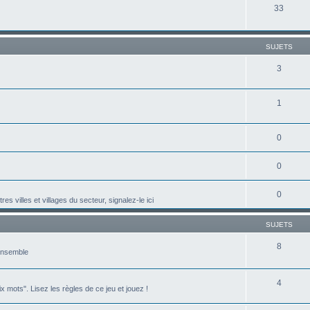
33
SUJETS
3
1
0
0
0
villes et villages du secteur, signalez-le ici
SUJETS
8
 ensemble
4
 mots". Lisez les règles de ce jeu et jouez !