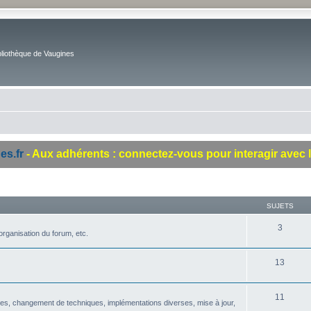
bliothèque de Vaugines
es.fr
- Aux adhérents : connectez-vous pour interagir avec 
SUJETS
3
rganisation du forum, etc.
13
11
ques, changement de techniques, implémentations diverses, mise à jour,