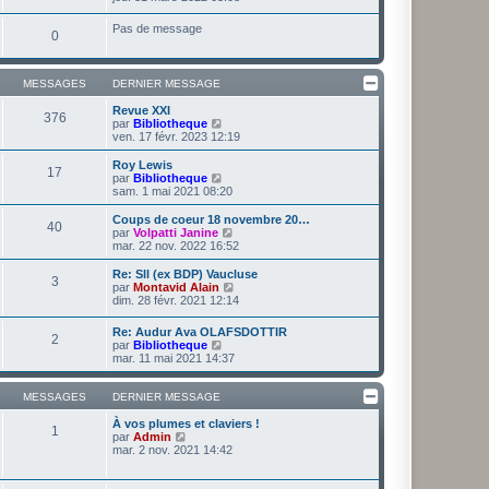
i
d
i
e
e
r
Pas de message
r
r
0
l
m
n
e
e
i
d
s
e
e
s
MESSAGES
DERNIER MESSAGE
r
r
a
m
n
g
Revue XXI
e
i
376
e
V
par
Bibliotheque
s
e
o
ven. 17 févr. 2023 12:19
s
r
i
a
m
r
g
Roy Lewis
e
17
l
e
V
par
Bibliotheque
s
e
o
sam. 1 mai 2021 08:20
s
d
i
a
e
r
g
Coups de coeur 18 novembre 20…
40
r
l
e
V
par
Volpatti Janine
n
e
o
mar. 22 nov. 2022 16:52
i
d
i
e
e
r
Re: Sll (ex BDP) Vaucluse
r
3
r
l
V
par
Montavid Alain
m
n
e
o
dim. 28 févr. 2021 12:14
e
i
d
i
s
e
e
r
Re: Audur Ava OLAFSDOTTIR
s
r
r
2
l
V
par
Bibliotheque
a
m
n
e
o
mar. 11 mai 2021 14:37
g
e
i
d
i
e
s
e
e
r
s
r
r
l
MESSAGES
DERNIER MESSAGE
a
m
n
e
g
e
i
d
À vos plumes et claviers !
e
s
1
e
V
e
par
Admin
s
r
o
r
mar. 2 nov. 2021 14:42
a
m
i
n
g
e
r
i
e
s
l
e