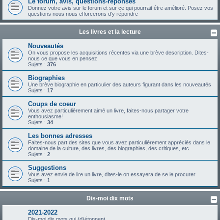
Le forum, avis, questions-réponses
Donnez votre avis sur le forum et sur ce qui pourrait être amélioré. Posez vos
questions nous nous efforcerons d'y répondre
Les livres et la lecture
Nouveautés
On vous propose les acquisitions récentes via une brève description. Dites-
nous ce que vous en pensez.
Sujets :
376
Biographies
Une brève biographie en particulier des auteurs figurant dans les nouveautés
Sujets :
17
Coups de coeur
Vous avez particulièrement aimé un livre, faites-nous partager votre
enthousiasme!
Sujets :
34
Les bonnes adresses
Faites-nous part des sites que vous avez particulièrement appréciés dans le
domaine de la culture, des livres, des biographies, des critiques, etc.
Sujets :
2
Suggestions
Vous avez envie de lire un livre, dites-le on essayera de se le procurer
Sujets :
1
Dis-moi dix mots
2021-2022
Dis-moi dix mots qui (d)étonnent