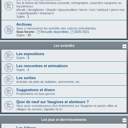
Sur le thème de l'étonnement (sonorité, orthographe, caractère saugrenu ou
mystérieux)
décalé / divulgâcher / ébaubi / époustouflant / farcer / kaï / médusé / pince-moi
/ saperlipopette / tintamarre
Sujets :
1
Archives
Vous y retrouverez les activités des saisons précédentes.
Sous-forums :
Recueils disponibles
,
2020-2021
Sujets :
33
Les activités
Les expositions
Sujets :
3
Les rencontres et animations
Sujets :
1
Les sorties
Activités de plein air, ballades, astronomie, etc.
Suggestions et divers
Propositions en tous genres
Quoi de neuf sur Vaugines et alentours ?
Vous avez connaissance d'un évènement sur Vaugines et autres villes et
villages du secteur, signalez-le ici
Les jeux et divertissements
Les échecs