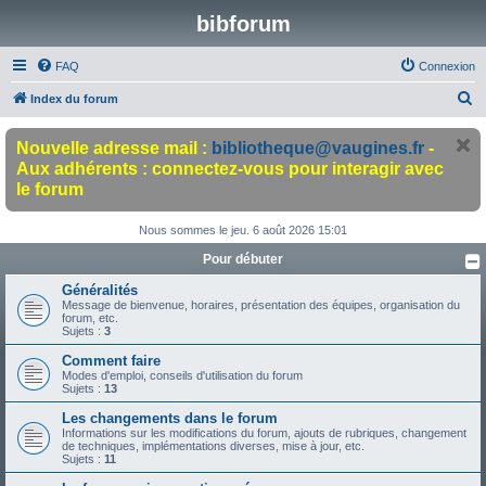
bibforum
FAQ
Connexion
R
Index du forum
e
Nouvelle adresse mail :
bibliotheque@vaugines.fr
-
c
Aux adhérents : connectez-vous pour interagir avec
h
le forum
e
r
Nous sommes le jeu. 6 août 2026 15:01
c
Pour débuter
h
Généralités
Message de bienvenue, horaires, présentation des équipes, organisation du
e
forum, etc.
Sujets :
3
r
Comment faire
Modes d'emploi, conseils d'utilisation du forum
Sujets :
13
Les changements dans le forum
Informations sur les modifications du forum, ajouts de rubriques, changement
de techniques, implémentations diverses, mise à jour, etc.
Sujets :
11