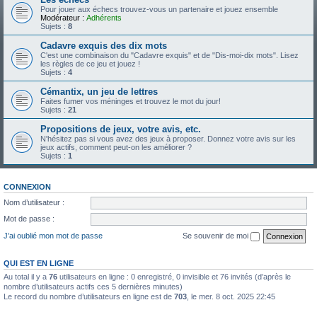
Pour jouer aux échecs trouvez-vous un partenaire et jouez ensemble
Modérateur :
Adhérents
Sujets :
8
Cadavre exquis des dix mots
C'est une combinaison du "Cadavre exquis" et de "Dis-moi-dix mots". Lisez
les règles de ce jeu et jouez !
Sujets :
4
Cémantix, un jeu de lettres
Faites fumer vos méninges et trouvez le mot du jour!
Sujets :
21
Propositions de jeux, votre avis, etc.
N'hésitez pas si vous avez des jeux à proposer. Donnez votre avis sur les
jeux actifs, comment peut-on les améliorer ?
Sujets :
1
CONNEXION
Nom d’utilisateur :
Mot de passe :
J’ai oublié mon mot de passe
Se souvenir de moi
QUI EST EN LIGNE
Au total il y a
76
utilisateurs en ligne : 0 enregistré, 0 invisible et 76 invités (d’après le
nombre d’utilisateurs actifs ces 5 dernières minutes)
Le record du nombre d’utilisateurs en ligne est de
703
, le mer. 8 oct. 2025 22:45