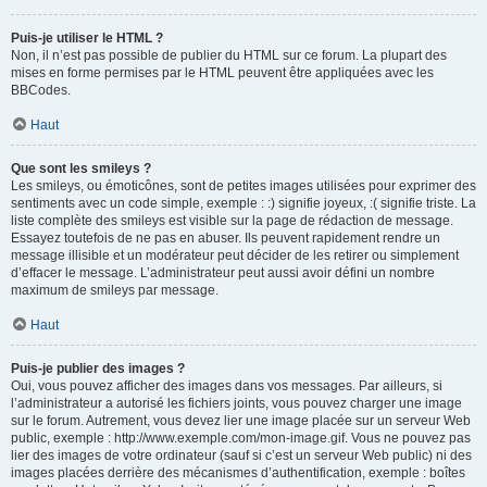
Puis-je utiliser le HTML ?
Non, il n’est pas possible de publier du HTML sur ce forum. La plupart des
mises en forme permises par le HTML peuvent être appliquées avec les
BBCodes.
Haut
Que sont les smileys ?
Les smileys, ou émoticônes, sont de petites images utilisées pour exprimer des
sentiments avec un code simple, exemple : :) signifie joyeux, :( signifie triste. La
liste complète des smileys est visible sur la page de rédaction de message.
Essayez toutefois de ne pas en abuser. Ils peuvent rapidement rendre un
message illisible et un modérateur peut décider de les retirer ou simplement
d’effacer le message. L’administrateur peut aussi avoir défini un nombre
maximum de smileys par message.
Haut
Puis-je publier des images ?
Oui, vous pouvez afficher des images dans vos messages. Par ailleurs, si
l’administrateur a autorisé les fichiers joints, vous pouvez charger une image
sur le forum. Autrement, vous devez lier une image placée sur un serveur Web
public, exemple : http://www.exemple.com/mon-image.gif. Vous ne pouvez pas
lier des images de votre ordinateur (sauf si c’est un serveur Web public) ni des
images placées derrière des mécanismes d’authentification, exemple : boîtes