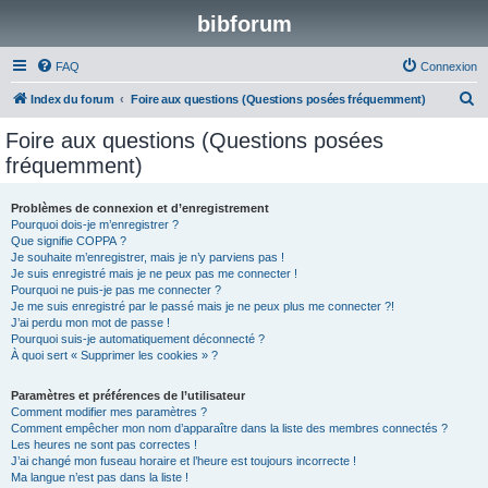
bibforum
FAQ
Connexion
R
Index du forum
Foire aux questions (Questions posées fréquemment)
e
Foire aux questions (Questions posées
c
fréquemment)
h
e
Problèmes de connexion et d’enregistrement
Pourquoi dois-je m’enregistrer ?
r
Que signifie COPPA ?
c
Je souhaite m’enregistrer, mais je n’y parviens pas !
Je suis enregistré mais je ne peux pas me connecter !
h
Pourquoi ne puis-je pas me connecter ?
Je me suis enregistré par le passé mais je ne peux plus me connecter ?!
e
J’ai perdu mon mot de passe !
r
Pourquoi suis-je automatiquement déconnecté ?
À quoi sert « Supprimer les cookies » ?
Paramètres et préférences de l’utilisateur
Comment modifier mes paramètres ?
Comment empêcher mon nom d’apparaître dans la liste des membres connectés ?
Les heures ne sont pas correctes !
J’ai changé mon fuseau horaire et l’heure est toujours incorrecte !
Ma langue n’est pas dans la liste !