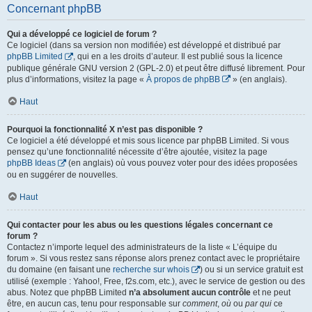
Concernant phpBB
Qui a développé ce logiciel de forum ?
Ce logiciel (dans sa version non modifiée) est développé et distribué par
phpBB Limited
, qui en a les droits d’auteur. Il est publié sous la licence
publique générale GNU version 2 (GPL-2.0) et peut être diffusé librement. Pour
plus d’informations, visitez la page «
À propos de phpBB
» (en anglais).
Haut
Pourquoi la fonctionnalité X n’est pas disponible ?
Ce logiciel a été développé et mis sous licence par phpBB Limited. Si vous
pensez qu’une fonctionnalité nécessite d’être ajoutée, visitez la page
phpBB Ideas
(en anglais) où vous pouvez voter pour des idées proposées
ou en suggérer de nouvelles.
Haut
Qui contacter pour les abus ou les questions légales concernant ce
forum ?
Contactez n’importe lequel des administrateurs de la liste « L’équipe du
forum ». Si vous restez sans réponse alors prenez contact avec le propriétaire
du domaine (en faisant une
recherche sur whois
) ou si un service gratuit est
utilisé (exemple : Yahoo!, Free, f2s.com, etc.), avec le service de gestion ou des
abus. Notez que phpBB Limited
n’a absolument aucun contrôle
et ne peut
être, en aucun cas, tenu pour responsable sur
comment
,
où
ou
par qui
ce