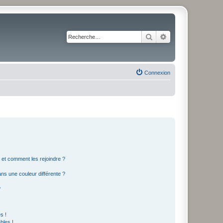
Rechercher
Recherche avancé
Connexion
s et comment les rejoindre ?
s une couleur différente ?
?
s !
bles !