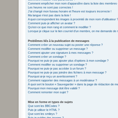
Comment empêcher mon nom d’apparaître dans la liste des membres
Les heures ne sont pas correctes !
J’ai changé mon fuseau horaire et l’heure est toujours incorrecte !
Ma langue n’est pas dans la liste !
A quoi correspondent les images à proximité de mon nom d’utilisateur 
Comment puis-je afficher un avatar ?
Qu’est-ce que mon rang et comment le modifier ?
Lorsque je clique sur le lien
courriel
d’un membre, on me demande de m
Problèmes liés à la publication de messages
Comment créer un nouveau sujet ou poster une réponse ?
Comment modifier ou supprimer un message ?
Comment ajouter une signature à mes messages ?
Comment créer un sondage ?
Pourquoi ne puis-je pas ajouter plus d’options à mon sondage ?
Comment modifier ou supprimer un sondage ?
Pourquoi ne puis-je pas accéder à un forum ?
Pourquoi ne puis-je pas joindre des fichiers à mon message ?
Pourquoi ai-je reçu un avertissement ?
Comment rapporter des messages à un modérateur ?
À quoi sert le bouton « Sauvegarder » dans la page de rédaction de 
Pourquoi mon message doit être validé ?
Comment remonter mon sujet ?
Mise en forme et types de sujets
Que sont les BBCodes ?
Puis-je utiliser le HTML ?
Que sont les smileys ?
Puis-je publier des images ?