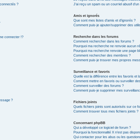
 connectés ?
J’ai reçu un spam ou un courriel abusif d’u
Amis et ignorés
Que sont mes listes d’amis et d’ignorés ?
?
Comment puis-je ajouter/supprimer des utilis
Recherche dans les forums
e connecter !?
Comment rechercher dans les forums ?
Pourquoi ma recherche ne renvoie aucun ré
Pourquoi ma recherche renvoie une page bl
Comment rechercher des membres ?
Comment puis-je trouver mes propres mess
Surveillance et favoris
Quelle est la différence entre les favoris et l
Comment mettre en favoris ou surveiller des
Comment surveiller des forums ?
Comment puis-je supprimer mes surveillanc
message ?
Fichiers joints
Quels fichiers joints sont autorisés sur ce f
Comment trouver tous mes fichiers joints ?
Concernant phpBB
Qui a développé ce logiciel de forum ?
Pourquoi la fonctionnalité X n’est pas dispon
Qui contacter pour les abus ou les questio