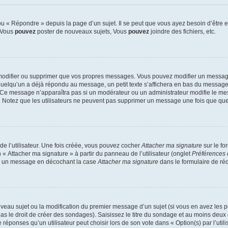
 « Répondre » depuis la page d’un sujet. Il se peut que vous ayez besoin d’être e
: Vous
pouvez
poster de nouveaux sujets, Vous
pouvez
joindre des fichiers, etc.
modifier ou supprimer que vos propres messages. Vous pouvez modifier un message
lqu’un a déjà répondu au message, un petit texte s’affichera en bas du message ind
n. Ce message n’apparaîtra pas si un modérateur ou un administrateur modifie le mes
ive. Notez que les utilisateurs ne peuvent pas supprimer un message une fois que qu
e l’utilisateur. Une fois créée, vous pouvez cocher
Attacher ma signature
sur le fo
 « Attacher ma signature » à partir du panneau de l’utilisateur (onglet
Préférences 
 à un message en décochant la case
Attacher ma signature
dans le formulaire de ré
ouveau sujet ou la modification du premier message d’un sujet (si vous en avez les p
 le droit de créer des sondages). Saisissez le titre du sondage et au moins deux o
onses qu’un utilisateur peut choisir lors de son vote dans « Option(s) par l’utilis