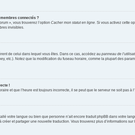
s membres connectés ?
forum », vous trouverez l’option
Cacher mon statut en ligne
. Si vous activez cette o
es invisibles.
ifférent de celui dans lequel vous êtes. Dans ce cas, accédez au
panneau de l’utilisa
ney, etc.). Notez que la modification du fuseau horaire, comme la plupart des para
ecte !
aire et que l’heure est toujours incorrecte, il se peut que le serveur ne soit pas à
installé votre langue ou bien que personne n’ait encore traduit phpBB dans votre l
s à créer et partager une nouvelle traduction. Vous trouverez plus d’informations sur l