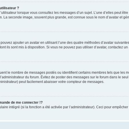
tilisateur ?
utilisateur lorsque vous consultez les messages d’un sujet. L’une d’elles peut êtr
rum. La seconde image, souvent plus grande, est connue sous le nom d’avatar et 
s pouvez ajouter un avatar en utilisant l’une des quatre méthodes d’avatar suivantes 
ont ils sont mis à disposition. Si vous ne pouvez pas utiliser d’avatar, contactez un
iquent le nombre de messages postés ou identifient certains membres tels que les 
ar l’administrateur du forum. Évitez de poster des messages sur le forum dans le seu
ministrateur) peut facilement abaisser votre compteur de messages.
mande de me connecter !?
re intégré (si la fonction a été activée par l’administrateur). Ceci pour empêcher l’u