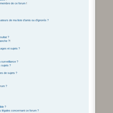
n membre de ce forum !
ateurs de ma liste d’amis ou d’ignorés ?
sultat ?
anche ?!
ages et sujets ?
a surveillance ?
 sujets ?
es de sujets ?
orum ?
ible ?
ns légales concernant ce forum ?