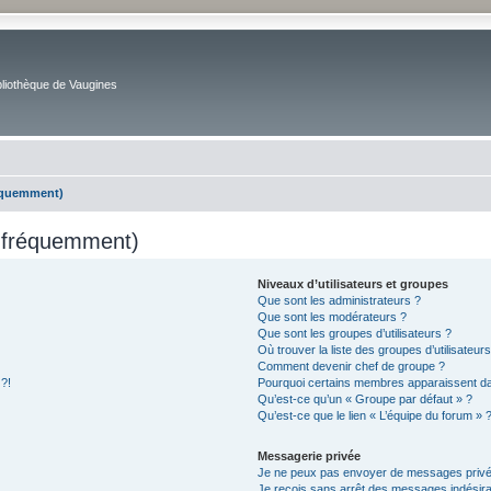
bliothèque de Vaugines
réquemment)
s fréquemment)
Niveaux d’utilisateurs et groupes
Que sont les administrateurs ?
Que sont les modérateurs ?
Que sont les groupes d’utilisateurs ?
Où trouver la liste des groupes d’utilisateur
Comment devenir chef de groupe ?
 ?!
Pourquoi certains membres apparaissent dan
Qu’est-ce qu’un « Groupe par défaut » ?
Qu’est-ce que le lien « L’équipe du forum » 
Messagerie privée
Je ne peux pas envoyer de messages privé
Je reçois sans arrêt des messages indésira