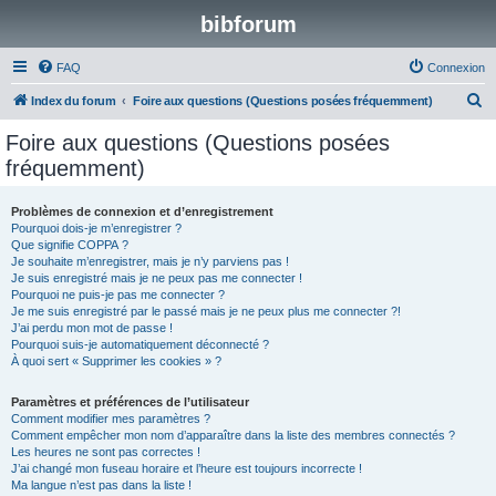
bibforum
FAQ
Connexion
R
Index du forum
Foire aux questions (Questions posées fréquemment)
e
Foire aux questions (Questions posées
c
fréquemment)
h
e
Problèmes de connexion et d’enregistrement
Pourquoi dois-je m’enregistrer ?
r
Que signifie COPPA ?
c
Je souhaite m’enregistrer, mais je n’y parviens pas !
Je suis enregistré mais je ne peux pas me connecter !
h
Pourquoi ne puis-je pas me connecter ?
Je me suis enregistré par le passé mais je ne peux plus me connecter ?!
e
J’ai perdu mon mot de passe !
r
Pourquoi suis-je automatiquement déconnecté ?
À quoi sert « Supprimer les cookies » ?
Paramètres et préférences de l’utilisateur
Comment modifier mes paramètres ?
Comment empêcher mon nom d’apparaître dans la liste des membres connectés ?
Les heures ne sont pas correctes !
J’ai changé mon fuseau horaire et l’heure est toujours incorrecte !
Ma langue n’est pas dans la liste !