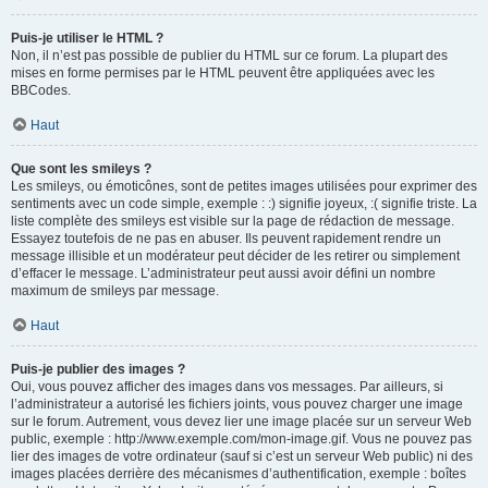
Puis-je utiliser le HTML ?
Non, il n’est pas possible de publier du HTML sur ce forum. La plupart des
mises en forme permises par le HTML peuvent être appliquées avec les
BBCodes.
Haut
Que sont les smileys ?
Les smileys, ou émoticônes, sont de petites images utilisées pour exprimer des
sentiments avec un code simple, exemple : :) signifie joyeux, :( signifie triste. La
liste complète des smileys est visible sur la page de rédaction de message.
Essayez toutefois de ne pas en abuser. Ils peuvent rapidement rendre un
message illisible et un modérateur peut décider de les retirer ou simplement
d’effacer le message. L’administrateur peut aussi avoir défini un nombre
maximum de smileys par message.
Haut
Puis-je publier des images ?
Oui, vous pouvez afficher des images dans vos messages. Par ailleurs, si
l’administrateur a autorisé les fichiers joints, vous pouvez charger une image
sur le forum. Autrement, vous devez lier une image placée sur un serveur Web
public, exemple : http://www.exemple.com/mon-image.gif. Vous ne pouvez pas
lier des images de votre ordinateur (sauf si c’est un serveur Web public) ni des
images placées derrière des mécanismes d’authentification, exemple : boîtes