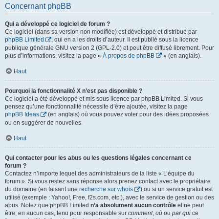
Concernant phpBB
Qui a développé ce logiciel de forum ?
Ce logiciel (dans sa version non modifiée) est développé et distribué par
phpBB Limited
, qui en a les droits d’auteur. Il est publié sous la licence
publique générale GNU version 2 (GPL-2.0) et peut être diffusé librement. Pour
plus d’informations, visitez la page «
À propos de phpBB
» (en anglais).
Haut
Pourquoi la fonctionnalité X n’est pas disponible ?
Ce logiciel a été développé et mis sous licence par phpBB Limited. Si vous
pensez qu’une fonctionnalité nécessite d’être ajoutée, visitez la page
phpBB Ideas
(en anglais) où vous pouvez voter pour des idées proposées
ou en suggérer de nouvelles.
Haut
Qui contacter pour les abus ou les questions légales concernant ce
forum ?
Contactez n’importe lequel des administrateurs de la liste « L’équipe du
forum ». Si vous restez sans réponse alors prenez contact avec le propriétaire
du domaine (en faisant une
recherche sur whois
) ou si un service gratuit est
utilisé (exemple : Yahoo!, Free, f2s.com, etc.), avec le service de gestion ou des
abus. Notez que phpBB Limited
n’a absolument aucun contrôle
et ne peut
être, en aucun cas, tenu pour responsable sur
comment
,
où
ou
par qui
ce