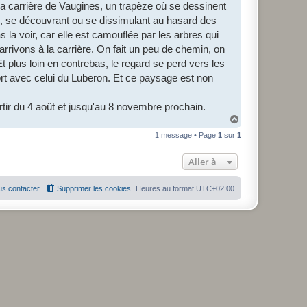
la carrière de Vaugines, un trapèze où se dessinent
ible, se découvrant ou se dissimulant au hasard des
la voir, car elle est camouflée par les arbres qui
 arrivons à la carrière. On fait un peu de chemin, on
t plus loin en contrebas, le regard se perd vers les
fort avec celui du Luberon. Et ce paysage est non
rtir du 4 août et jusqu'au 8 novembre prochain.
H
a
1 message • Page
1
sur
1
u
t
Aller à
s contacter
Supprimer les cookies
Heures au format
UTC+02:00