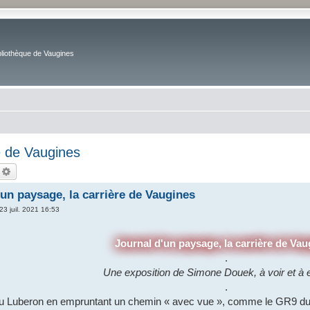
bliothèque de Vaugines
e de Vaugines
echercher
Recherche avancée
'un paysage, la carrière de Vaugines
23 juil. 2021 16:53
Journal d'un paysage, la carrière de Vau
.
Une exposition de Simone Douek, à voir et à 
.
u Luberon en empruntant un chemin « avec vue », comme le GR9 du 