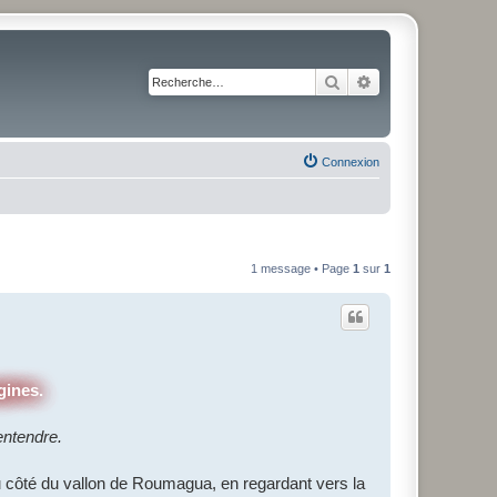
Rechercher
Recherche avancé
Connexion
1 message • Page
1
sur
1
gines.
entendre.
côté du vallon de Roumagua, en regardant vers la