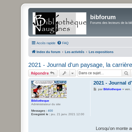
bibforum
Forums des lecteurs de la bi
Accès rapide
FAQ
Index du forum
Les activités
Les expositions
2021 - Journal d'un paysage, la carrièr
R
Répondre
2021 - Journal d
M
par
Bibliotheque
»
ven. 
e
s
s
Bibliotheque
a
Administrateur du site
g
e
Messages :
400
Enregistré le :
jeu. 21 janv. 2021 12:00
Lorsqu'on monte a