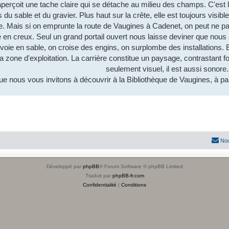
aperçoit une tache claire qui se détache au milieu des champs. C'est 
es du sable et du gravier. Plus haut sur la crête, elle est toujours vis
te. Mais si on emprunte la route de Vaugines à Cadenet, on peut ne pas 
ire en creux. Seul un grand portail ouvert nous laisse deviner que nous
voie en sable, on croise des engins, on surplombe des installations. E
a zone d'exploitation. La carrière constitue un paysage, contrastant 
seulement visuel, il est aussi sonore.
que nous vous invitons à découvrir à la Bibliothèque de Vaugines, à pa
Nou
Développé par
phpBB
® Forum Software © phpBB Limited
Traduit par
phpBB-fr.com
Confidentialité
|
Conditions