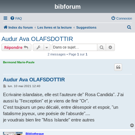
bibforum
FAQ
Connexion
R
Index du forum
Les livres et la lecture
Suggestions
e
Audur Ava OLAFSDOTTIR
c
Rechercher
Recherche 
Répondre
h
2 messages • Page
1
sur
1
e
Bermond Marie-Paule
r
c
h
Audur Ava OLAFSDOTTIR
e
M
lun. 10 mai 2021 12:40
e
r
s
Ecrivaine islandaise, elle est l'auteure de" Rosa Candida". J'ai
s
aussi lu "l'exception" et je viens de finir "Or".
a
g
C'est toujours un peu décalé, entre désespoir et espoir, "un
e
fatalisme joyeux, une poésie de l'absurde"....
je voudrais bien lire "Miss Islande" entre autres
Bibliotheque