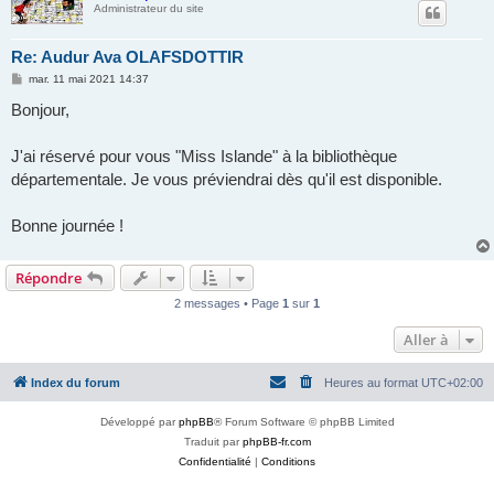
Administrateur du site
Re: Audur Ava OLAFSDOTTIR
M
mar. 11 mai 2021 14:37
e
s
Bonjour,
s
a
g
J'ai réservé pour vous "Miss Islande" à la bibliothèque
e
départementale. Je vous préviendrai dès qu'il est disponible.
Bonne journée !
Répondre
2 messages • Page
1
sur
1
Aller à
Index du forum
Heures au format
UTC+02:00
Développé par
phpBB
® Forum Software © phpBB Limited
Traduit par
phpBB-fr.com
Confidentialité
|
Conditions