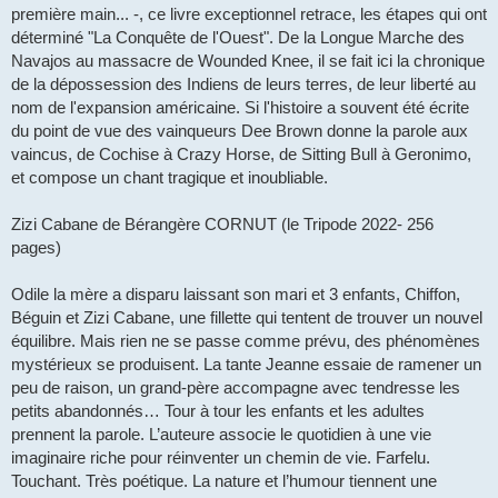
première main... -, ce livre exceptionnel retrace, les étapes qui ont
déterminé "La Conquête de l'Ouest". De la Longue Marche des
Navajos au massacre de Wounded Knee, il se fait ici la chronique
de la dépossession des Indiens de leurs terres, de leur liberté au
nom de l'expansion américaine. Si l'histoire a souvent été écrite
du point de vue des vainqueurs Dee Brown donne la parole aux
vaincus, de Cochise à Crazy Horse, de Sitting Bull à Geronimo,
et compose un chant tragique et inoubliable.
Zizi Cabane de Bérangère CORNUT (le Tripode 2022- 256
pages)
Odile la mère a disparu laissant son mari et 3 enfants, Chiffon,
Béguin et Zizi Cabane, une fillette qui tentent de trouver un nouvel
équilibre. Mais rien ne se passe comme prévu, des phénomènes
mystérieux se produisent. La tante Jeanne essaie de ramener un
peu de raison, un grand-père accompagne avec tendresse les
petits abandonnés… Tour à tour les enfants et les adultes
prennent la parole. L’auteure associe le quotidien à une vie
imaginaire riche pour réinventer un chemin de vie. Farfelu.
Touchant. Très poétique. La nature et l’humour tiennent une