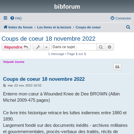
bibforum
FAQ
Connexion
R
Index du forum
Les livres et la lecture
Coups de coeur
e
Coups de coeur 18 novembre 2022
c
Rechercher
Recherche 
Répondre
h
1 message • Page
1
sur
1
e
Volpatti Janine
r
c
h
Coups de coeur 18 novembre 2022
e
M
mar. 22 nov. 2022 16:52
e
r
s
Enterre mon cœur à Wounded Knee de Dee BROWN (Albin
s
Michel 2009-475 pages)
a
g
e
Ce livre très historique retrace les luttes indiennes entre 1860 et
1890.
Largement fondé sur des documents inédits - archives militaires
et gouvernementales, procès-verbaux des traités, récits de