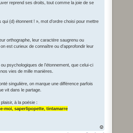
ouver reprend ses droits, tout comme la joie de se
 qui (d) étonnent ! », mot d’ordre choisi pour mettre
leur orthographe, leur caractère saugrenu ou
 on est curieux de connaître ou d’approfondir leur
es ou psychologiques de l’étonnement, que celui-ci
 nos vies de mille manières.
onté singulière, on marque une différence parfois
ue vit dans le partage.
laisir, à la poésie :
ce-moi, saperlipopette, tintamarre
H
a