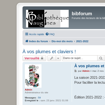
bibforum
Forums des lecteurs de la bi
Accès rapide
FAQ
Index du forum
Dis-moi dix mots
2021-2022
À vos plumes et claviers !
R
Verrouillé
À vos plumes et 
M
par
Admin
»
mar. 2 nov.
e
s
La saison 2021-2022 
s
Pour faciliter la lec
a
g
e
Admin
Administrateur du site
Édition 2021-2022 : 
Messages :
59
Enregistré le :
sam. 23 janv. 2021 01:06