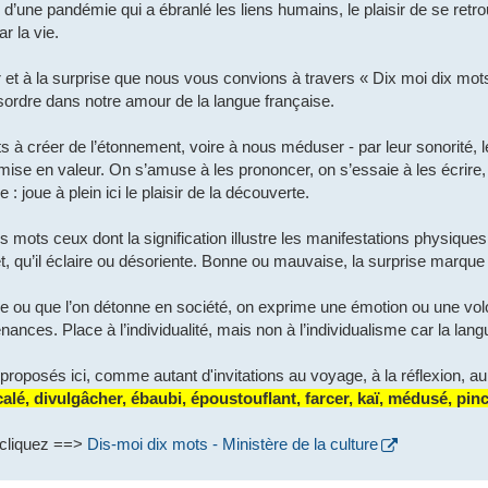
d’une pandémie qui a ébranlé les liens humains, le plaisir de se retr
r la vie.
r et à la surprise que nous vous convions à travers « Dix moi dix mots
sordre dans notre amour de la langue française.
 à créer de l’étonnement, voire à nous méduser - par leur sonorité, 
 mise en valeur. On s’amuse à les prononcer, on s’essaie à les écrire,
 : joue à plein ici le plaisir de la découverte.
es mots ceux dont la signification illustre les manifestations physiqu
et, qu’il éclaire ou désoriente. Bonne ou mauvaise, la surprise marque
ne ou que l’on détonne en société, on exprime une émotion ou une vol
ances. Place à l’individualité, mais non à l’individualisme car la lang
roposés ici, comme autant d'invitations au voyage, à la réflexion, au p
alé, divulgâcher, ébaubi, époustouflant, farcer, kaï, médusé, pin
 cliquez ==>
Dis-moi dix mots - Ministère de la culture