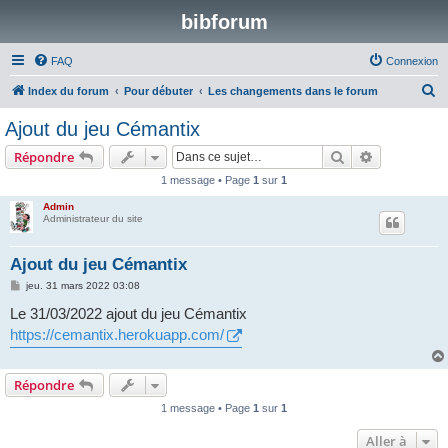
bibforum
FAQ
Connexion
R
Index du forum
Pour débuter
Les changements dans le forum
e
Ajout du jeu Cémantix
c
Rechercher
Recherche 
Répondre
h
1 message • Page
1
sur
1
e
Admin
r
Administrateur du site
c
h
Ajout du jeu Cémantix
e
M
jeu. 31 mars 2022 03:08
e
r
s
Le 31/03/2022 ajout du jeu Cémantix
s
https://cemantix.herokuapp.com/
a
g
e
Répondre
1 message • Page
1
sur
1
Aller à