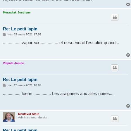
Morawiak Jocelyne
Re: Le petit lapin
M
mar. 23 mars 2021 17:09
e
s
............... vaporeux ............... et descendait l'escalier quand...
s
a
g
e
Volpatti Janine
Re: Le petit lapin
M
mar. 23 mars 2021 18:04
e
s
............... foehn ............... Les araignées aux ailes noires...
s
a
g
e
Montavid Alain
Administrateur du site
Re: Le petit lapin