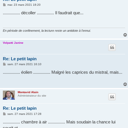
M
mar. 23 mars 2021 18:20
e
s
............... décoller ............... Il faudrait que...
s
a
g
e
En période de confinement, la lecture reste un antidote à l'ennui.
Volpatti Janine
Re: Le petit lapin
M
sam. 27 mars 2021 16:10
e
s
............... éolien ............... Malgré les caprices du mistral, mais...
s
a
g
e
Montavid Alain
Administrateur du site
Re: Le petit lapin
M
sam. 27 mars 2021 17:28
e
s
............... chambre à air ............... Mais soudain la chance lui
s
sourit et...
a