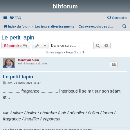
bibforum
FAQ
Connexion
R
Index du forum
Les jeux et divertissements
Cadavre exquis des dix mots
e
Le petit lapin
c
Rechercher
Recherche 
Répondre
h
6 messages • Page
1
sur
1
e
Montavid Alain
r
Administrateur du site
c
h
Le petit lapin
e
M
dim. 21 mars 2021 11:47
e
r
s
............... fragrance ............... Interloqué il se mit sur son séant
s
et...
a
g
e
aile / allure / buller /
chambre à air
/
décoller
/
éolien
/
foehn
/
fragrance
/ insuffler /
vaporeux
En période de confinement, la lecture reste un antidote à l'ennui.