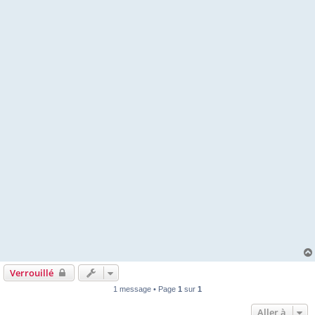
Verrouillé
1 message • Page
1
sur
1
Aller à