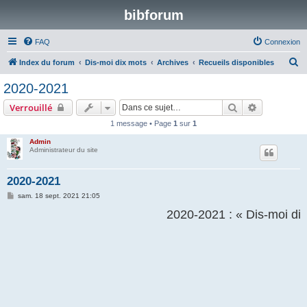
bibforum
FAQ
Connexion
R
Index du forum
Dis-moi dix mots
Archives
Recueils disponibles
e
2020-2021
c
Rechercher
Recherche 
Verrouillé
h
1 message • Page
1
sur
1
e
Admin
r
Administrateur du site
c
h
2020-2021
e
M
sam. 18 sept. 2021 21:05
e
r
s
2020-2021 : « Dis-moi dix
s
a
g
e