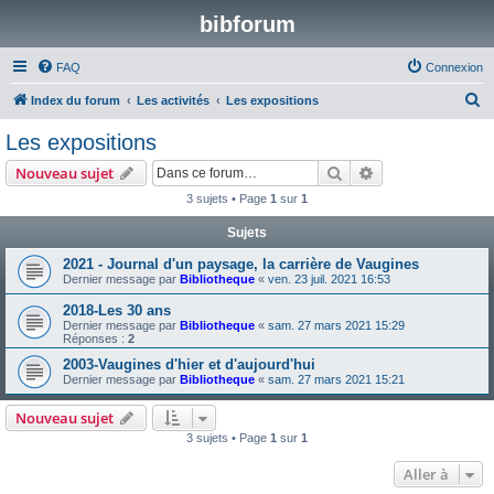
bibforum
FAQ
Connexion
R
Index du forum
Les activités
Les expositions
e
Les expositions
c
Rechercher
Recherche avanc
Nouveau sujet
h
3 sujets • Page
1
sur
1
e
Sujets
r
c
2021 - Journal d'un paysage, la carrière de Vaugines
Dernier message par
Bibliotheque
«
ven. 23 juil. 2021 16:53
h
2018-Les 30 ans
e
Dernier message par
Bibliotheque
«
sam. 27 mars 2021 15:29
r
Réponses :
2
2003-Vaugines d'hier et d'aujourd'hui
Dernier message par
Bibliotheque
«
sam. 27 mars 2021 15:21
Nouveau sujet
3 sujets • Page
1
sur
1
Aller à