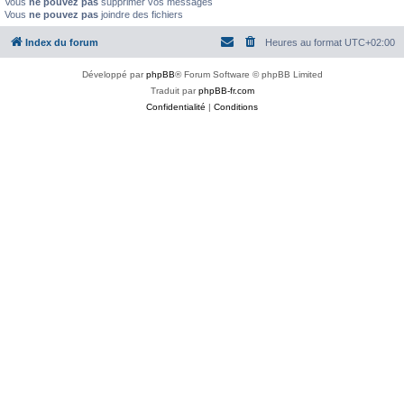
Vous
ne pouvez pas
supprimer vos messages
Vous
ne pouvez pas
joindre des fichiers
Index du forum
Heures au format
UTC+02:00
Développé par
phpBB
® Forum Software © phpBB Limited
Traduit par
phpBB-fr.com
Confidentialité
|
Conditions