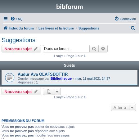
bibforum
FAQ
Connexion
R
Index du forum
Les livres et la lecture
Suggestions
e
Suggestions
c
Rechercher
Recherche avanc
Nouveau sujet
h
1 sujet • Page
1
sur
1
e
Sujets
r
c
Audur Ava OLAFSDOTTIR
Dernier message par
Bibliotheque
«
mar. 11 mai 2021 14:37
h
Réponses :
1
e
Nouveau sujet
r
1 sujet • Page
1
sur
1
Aller à
PERMISSIONS DU FORUM
Vous
ne pouvez pas
poster de nouveaux sujets
Vous
ne pouvez pas
répondre aux sujets
Vous
ne pouvez pas
modifier vos messages