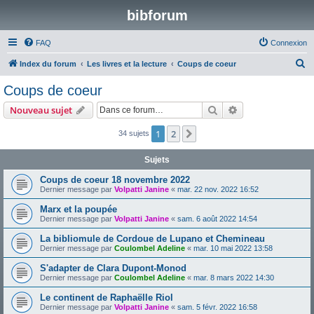
bibforum
FAQ
Connexion
R
Index du forum
Les livres et la lecture
Coups de coeur
e
Coups de coeur
c
Rechercher
Recherche avanc
Nouveau sujet
h
e
1
2
Suivante
34 sujets
r
Sujets
c
Coups de coeur 18 novembre 2022
h
Dernier message par
Volpatti Janine
«
mar. 22 nov. 2022 16:52
e
Marx et la poupée
r
Dernier message par
Volpatti Janine
«
sam. 6 août 2022 14:54
La bibliomule de Cordoue de Lupano et Chemineau
Dernier message par
Coulombel Adeline
«
mar. 10 mai 2022 13:58
S'adapter de Clara Dupont-Monod
Dernier message par
Coulombel Adeline
«
mar. 8 mars 2022 14:30
Le continent de Raphaëlle Riol
Dernier message par
Volpatti Janine
«
sam. 5 févr. 2022 16:58