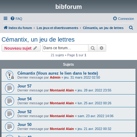
bibforum
FAQ
Connexion
R
Index du forum
Les jeux et divertissements
Cémantix, un jeu de lettres
e
Cémantix, un jeu de lettres
c
Rechercher
Recherche avanc
Nouveau sujet
h
21 sujets • Page
1
sur
1
e
Sujets
r
c
Cémantix (Vous aurez le lien dans le texte)
Dernier message par
Admin
«
jeu. 31 mars 2022 02:50
h
Jour 57
e
Dernier message par
Montavid Alain
«
jeu. 28 avr. 2022 23:55
r
Jour 54
Dernier message par
Montavid Alain
«
lun. 25 avr. 2022 00:26
Jour 52
Dernier message par
Montavid Alain
«
sam. 23 avr. 2022 14:06
Jour 50
Dernier message par
Montavid Alain
«
jeu. 21 avr. 2022 00:32