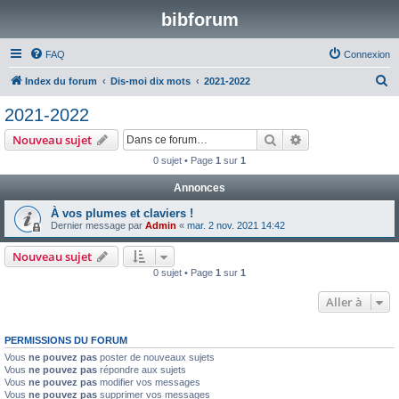
bibforum
FAQ
Connexion
R
Index du forum
Dis-moi dix mots
2021-2022
e
2021-2022
c
Rechercher
Recherche avanc
Nouveau sujet
h
0 sujet • Page
1
sur
1
e
Annonces
r
c
À vos plumes et claviers !
Dernier message par
Admin
«
mar. 2 nov. 2021 14:42
h
e
Nouveau sujet
0 sujet • Page
1
sur
1
r
Aller à
PERMISSIONS DU FORUM
Vous
ne pouvez pas
poster de nouveaux sujets
Vous
ne pouvez pas
répondre aux sujets
Vous
ne pouvez pas
modifier vos messages
Vous
ne pouvez pas
supprimer vos messages