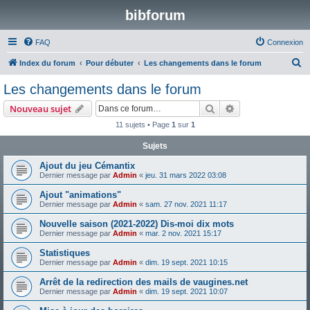
bibforum
FAQ
Connexion
R
Index du forum
Pour débuter
Les changements dans le forum
e
Les changements dans le forum
c
Rechercher
Recherche avanc
Nouveau sujet
h
11 sujets • Page
1
sur
1
e
Sujets
r
c
Ajout du jeu Cémantix
Dernier message par
Admin
«
jeu. 31 mars 2022 03:08
h
Ajout "animations"
e
Dernier message par
Admin
«
sam. 27 nov. 2021 11:17
r
Nouvelle saison (2021-2022) Dis-moi dix mots
Dernier message par
Admin
«
mar. 2 nov. 2021 15:17
Statistiques
Dernier message par
Admin
«
dim. 19 sept. 2021 10:15
Arrêt de la redirection des mails de vaugines.net
Dernier message par
Admin
«
dim. 19 sept. 2021 10:07