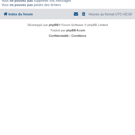
Vous
ne pouvez pas
supprimer vos messages
Vous
ne pouvez pas
joindre des fichiers
Index du forum
Heures au format
UTC+02:00
Développé par
phpBB
® Forum Software © phpBB Limited
Traduit par
phpBB-fr.com
Confidentialité
|
Conditions