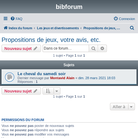
bibforum
FAQ
Connexion
R
Index du forum
Les jeux et divertissements
Propositions de jeux, votre avis, etc.
e
Propositions de jeux, votre avis, etc.
c
Rechercher
Recherche avanc
Nouveau sujet
h
1 sujet • Page
1
sur
1
e
Sujets
r
c
Le cheval du samedi soir
Dernier message par
Montavid Alain
«
dim. 28 mars 2021 18:03
h
Réponses :
1
e
Nouveau sujet
r
1 sujet • Page
1
sur
1
Aller à
PERMISSIONS DU FORUM
Vous
ne pouvez pas
poster de nouveaux sujets
Vous
ne pouvez pas
répondre aux sujets
Vous
ne pouvez pas
modifier vos messages