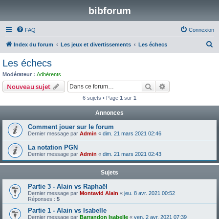
bibforum
FAQ
Connexion
R
Index du forum
Les jeux et divertissements
Les échecs
e
Les échecs
c
Modérateur :
Adhérents
h
Rechercher
Recherche avanc
Nouveau sujet
e
6 sujets • Page
1
sur
1
r
Annonces
c
Comment jouer sur le forum
h
Dernier message par
Admin
«
dim. 21 mars 2021 02:46
e
La notation PGN
r
Dernier message par
Admin
«
dim. 21 mars 2021 02:43
Sujets
Partie 3 - Alain vs Raphaël
Dernier message par
Montavid Alain
«
jeu. 8 avr. 2021 00:52
Réponses :
5
Partie 1 - Alain vs Isabelle
Dernier message par
Barrandon Isabelle
«
ven. 2 avr. 2021 07:39