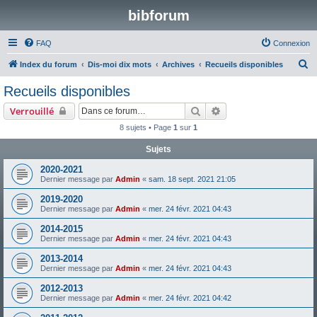
bibforum
FAQ
Connexion
R
Index du forum
Dis-moi dix mots
Archives
Recueils disponibles
e
Recueils disponibles
c
Rechercher
Recherche avancée
Verrouillé
h
8 sujets • Page
1
sur
1
e
Sujets
r
c
2020-2021
Dernier message par
Admin
«
sam. 18 sept. 2021 21:05
h
2019-2020
e
Dernier message par
Admin
«
mer. 24 févr. 2021 04:43
r
2014-2015
Dernier message par
Admin
«
mer. 24 févr. 2021 04:43
2013-2014
Dernier message par
Admin
«
mer. 24 févr. 2021 04:43
2012-2013
Dernier message par
Admin
«
mer. 24 févr. 2021 04:42