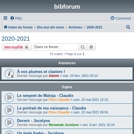
bibforum
FAQ
Connexion
R
Index du forum
Dis-moi dix mots
Archives
2020-2021
e
2020-2021
c
Rechercher
Recherche avancée
Verrouillé
h
24 sujets • Page
1
sur
1
e
Annonces
r
c
À vos plumes et claviers !
Dernier message par
Admin
«
mer. 24 févr. 2021 04:14
h
e
Sujets
r
Le serpent de Maloja - Claudie
Dernier message par
Pons Claudie
«
sam. 22 mai 2021 10:16
Le portrait de ma naissance - Claudie
Dernier message par
Pons Claudie
«
sam. 22 mai 2021 09:56
Dormir - Jocelyne
Dernier message par
Morawiak Jocelyne
«
ven. 9 avr. 2021 16:19
Un texte foehn - Jocelyne