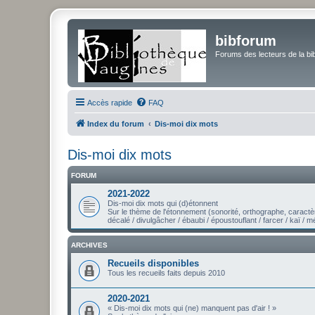
bibforum
Forums des lecteurs de la bi
Accès rapide
FAQ
Index du forum
Dis-moi dix mots
Dis-moi dix mots
FORUM
2021-2022
Dis-moi dix mots qui (d)étonnent
Sur le thème de l'étonnement (sonorité, orthographe, caract
décalé / divulgâcher / ébaubi / époustouflant / farcer / kaï / 
ARCHIVES
Recueils disponibles
Tous les recueils faits depuis 2010
2020-2021
« Dis-moi dix mots qui (ne) manquent pas d'air ! »