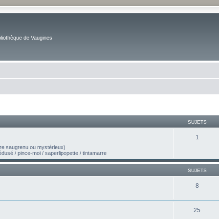
bliothèque de Vaugines
SUJETS
1
ère saugrenu ou mystérieux)
médusé / pince-moi / saperlipopette / tintamarre
SUJETS
8
25