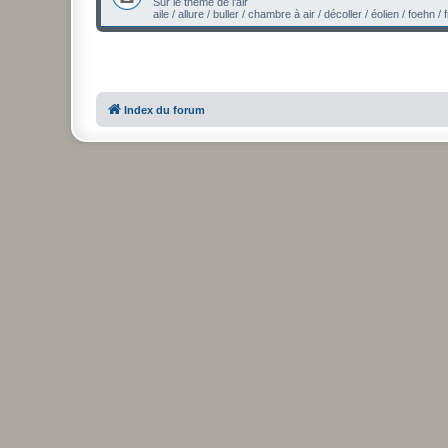
Sur le thème de l'air
aile / allure / buller / chambre à air / décoller / éolien / foehn 
Index du forum