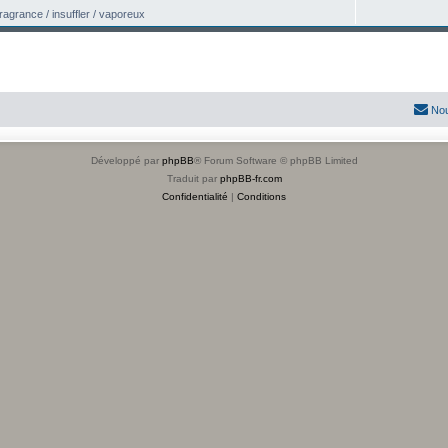
/ fragrance / insuffler / vaporeux
Nou
Développé par
phpBB
® Forum Software © phpBB Limited
Traduit par
phpBB-fr.com
Confidentialité
|
Conditions