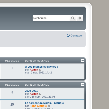
Rechercher
Recherche avancé
Connexion
MESSAGES
DERNIER MESSAGE
À vos plumes et claviers !
1
V
par
Admin
o
mar. 2 nov. 2021 14:42
i
r
l
e
MESSAGES
DERNIER MESSAGE
d
e
2020-2021
8
r
V
par
Admin
n
o
sam. 18 sept. 2021 21:05
i
i
e
r
Le serpent de Maloja - Claudie
25
r
l
V
par
Pons Claudie
m
e
o
sam. 22 mai 2021 10:16