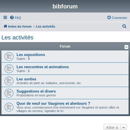
bibforum
FAQ
Connexion
R
Index du forum
Les activités
e
Les activités
c
Forum
h
e
Les expositions
Sujets :
3
r
Les rencontres et animations
c
Sujets :
1
h
Les sorties
e
Activités de plein air, ballades, astronomie, etc.
r
Suggestions et divers
Propositions en tous genres
Quoi de neuf sur Vaugines et alentours ?
Vous avez connaissance d'un évènement sur Vaugines et autres villes et
villages du secteur, signalez-le ici
Aller à